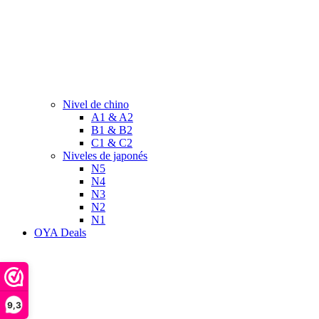
Nivel de chino
A1 & A2
B1 & B2
C1 & C2
Niveles de japonés
N5
N4
N3
N2
N1
OYA Deals
9,3