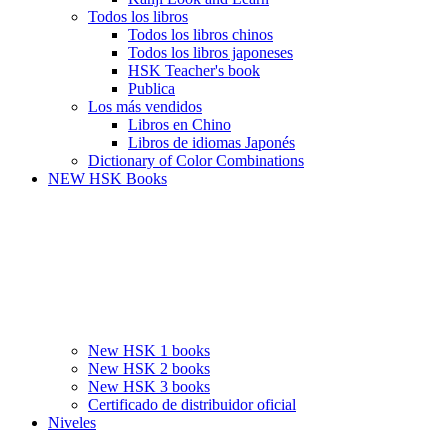
Todos los libros
Todos los libros chinos
Todos los libros japoneses
HSK Teacher's book
Publica
Los más vendidos
Libros en Chino
Libros de idiomas Japonés
Dictionary of Color Combinations
NEW HSK Books
New HSK 1 books
New HSK 2 books
New HSK 3 books
Certificado de distribuidor oficial
Niveles