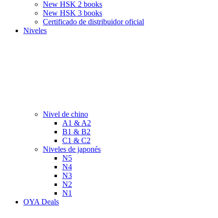
New HSK 2 books
New HSK 3 books
Certificado de distribuidor oficial
Niveles
Nivel de chino
A1 & A2
B1 & B2
C1 & C2
Niveles de japonés
N5
N4
N3
N2
N1
OYA Deals