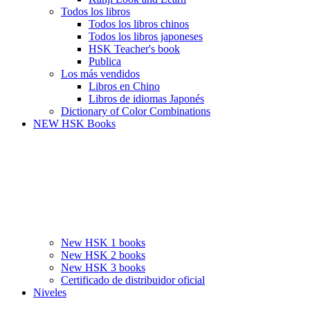
Todos los libros
Todos los libros chinos
Todos los libros japoneses
HSK Teacher's book
Publica
Los más vendidos
Libros en Chino
Libros de idiomas Japonés
Dictionary of Color Combinations
NEW HSK Books
New HSK 1 books
New HSK 2 books
New HSK 3 books
Certificado de distribuidor oficial
Niveles