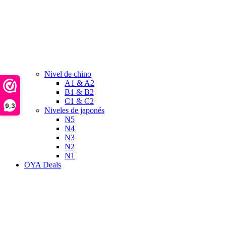
Nivel de chino
A1 & A2
B1 & B2
C1 & C2
9,3
Niveles de japonés
N5
N4
N3
N2
N1
OYA Deals