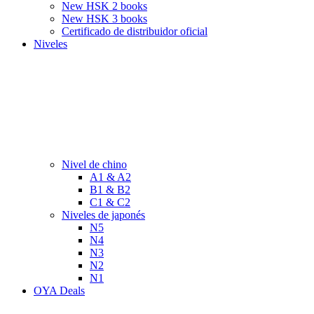
New HSK 2 books
New HSK 3 books
Certificado de distribuidor oficial
Niveles
Nivel de chino
A1 & A2
B1 & B2
C1 & C2
Niveles de japonés
N5
N4
N3
N2
N1
OYA Deals