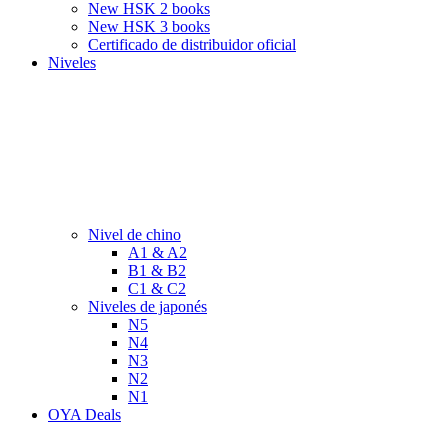
New HSK 2 books
New HSK 3 books
Certificado de distribuidor oficial
Niveles
Nivel de chino
A1 & A2
B1 & B2
C1 & C2
Niveles de japonés
N5
N4
N3
N2
N1
OYA Deals